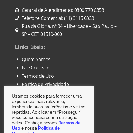
Central de Atendimento: 0800 770 6353
Telefone Comercial: (11) 3115 0333
Rua da Glória, nº 34 – Liberdade – São Paulo –
SP – CEP 01510-000
Links úteis:
Quem Somos
Fale Conosco
Termos de Uso
Política de Privacidade
FAQ
Usamos cookies para fornecer uma
DPO
experiência mais relevante,
lembrando suas preferências e visitas
repetidas. Ao clicar em “Prosseguir”,
Siga-nos:
você concordará com a utilização
deles. Conheça nossos
Termos de
Uso
e nossa
Política de