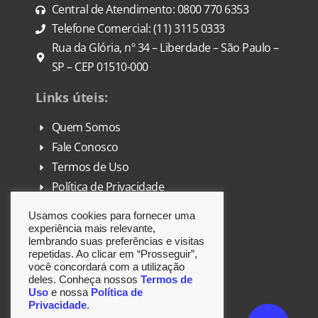
Central de Atendimento: 0800 770 6353
Telefone Comercial: (11) 3115 0333
Rua da Glória, nº 34 – Liberdade – São Paulo –
SP – CEP 01510-000
Links úteis:
Quem Somos
Fale Conosco
Termos de Uso
Política de Privacidade
FAQ
Usamos cookies para fornecer uma
DPO
experiência mais relevante,
lembrando suas preferências e visitas
repetidas. Ao clicar em “Prosseguir”,
Siga-nos:
você concordará com a utilização
deles. Conheça nossos
Termos de
Uso
e nossa
Política de
Privacidade
.