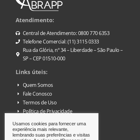
Atendimento:
Central de Atendimento: 0800 770 6353
Telefone Comercial: (11) 3115 0333
Rua da Glória, nº 34 – Liberdade – São Paulo –
SP – CEP 01510-000
Links úteis:
Quem Somos
Fale Conosco
Termos de Uso
Política de Privacidade
FAQ
Usamos cookies para fornecer uma
DPO
experiência mais relevante,
lembrando suas preferências e visitas