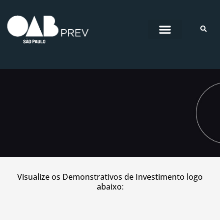
Pular
para
o
conteúdo
Demonstrativo de
Visualize os Demonstrativos de Investimento logo
Investimento
abaixo:
Tenha acesso às informações de diferentes anos