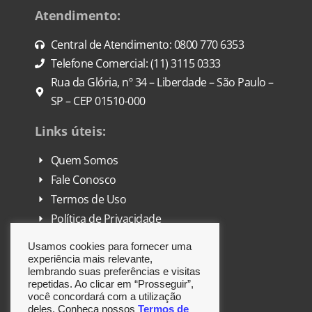
Atendimento:
Central de Atendimento: 0800 770 6353
Telefone Comercial: (11) 3115 0333
Rua da Glória, nº 34 – Liberdade – São Paulo –
SP – CEP 01510-000
Links úteis:
Quem Somos
Fale Conosco
Termos de Uso
Política de Privacidade
FAQ
Usamos cookies para fornecer uma
DPO
experiência mais relevante,
lembrando suas preferências e visitas
repetidas. Ao clicar em “Prosseguir”,
Siga-nos:
você concordará com a utilização
deles. Conheça nossos
Termos de