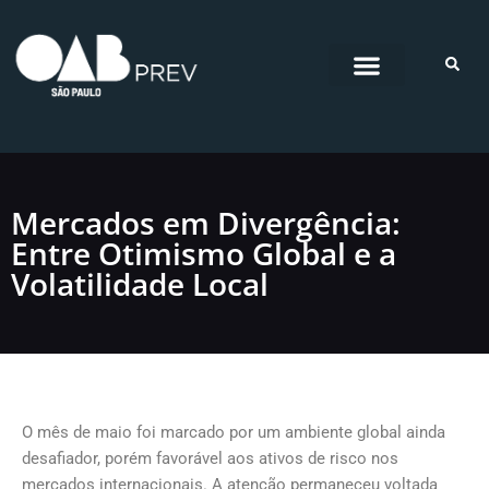
Pular
para
o
conteúdo
Mercados em Divergência:
Entre Otimismo Global e a
Volatilidade Local
O mês de maio foi marcado por um ambiente global ainda
desafiador, porém favorável aos ativos de risco nos
mercados internacionais. A atenção permaneceu voltada