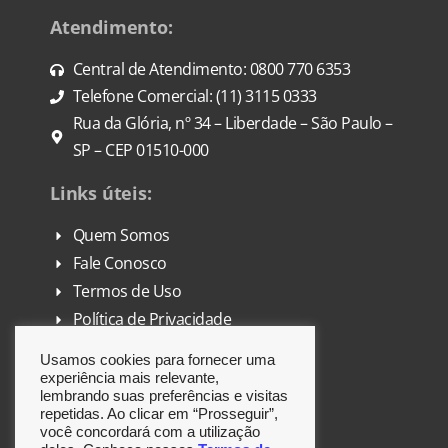
Atendimento:
Central de Atendimento: 0800 770 6353
Telefone Comercial: (11) 3115 0333
Rua da Glória, nº 34 – Liberdade – São Paulo –
SP – CEP 01510-000
Links úteis:
Quem Somos
Fale Conosco
Termos de Uso
Política de Privacidade
FAQ
Usamos cookies para fornecer uma
DPO
experiência mais relevante,
lembrando suas preferências e visitas
repetidas. Ao clicar em “Prosseguir”,
Siga-nos:
você concordará com a utilização