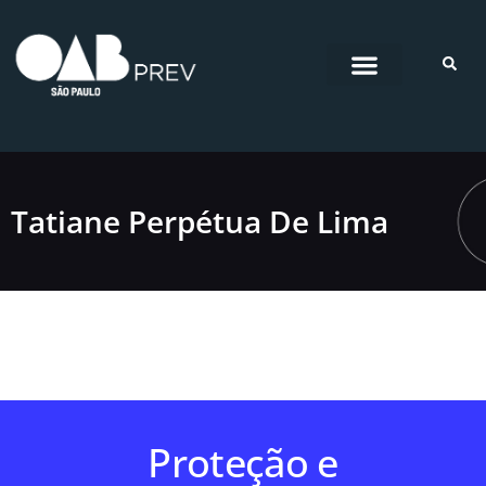
Pular
para
o
conteúdo
Tatiane Perpétua De Lima
Proteção e