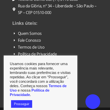
Rua da Glória, nº 34 – Liberdade – São Paulo –
SP – CEP 01510-000
Links úteis:
Quem Somos
Fale Conosco
Termos de Uso
Política de Privacidade
FAQ
Usamos cookies para fornecer uma
DPO
experiência mais relevante,
lembrando suas preferências e visitas
repetidas. Ao clicar em “Prosseguir”,
Siga-nos:
você concordará com a utilização
deles. Conheça nossos
Termos de
Uso
e nossa
Política de
Privacidade
.
Prosseguir