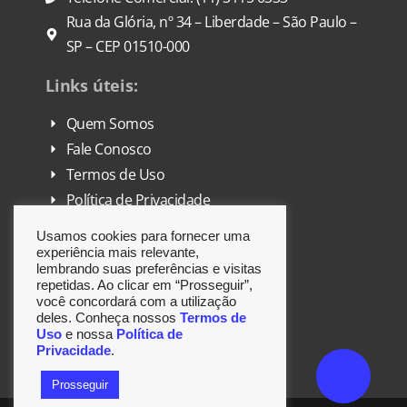
Rua da Glória, nº 34 – Liberdade – São Paulo –
SP – CEP 01510-000
Links úteis:
Quem Somos
Fale Conosco
Termos de Uso
Política de Privacidade
FAQ
Usamos cookies para fornecer uma
DPO
experiência mais relevante,
lembrando suas preferências e visitas
repetidas. Ao clicar em “Prosseguir”,
Siga-nos:
você concordará com a utilização
deles. Conheça nossos
Termos de
Uso
e nossa
Política de
Privacidade
.
Prosseguir