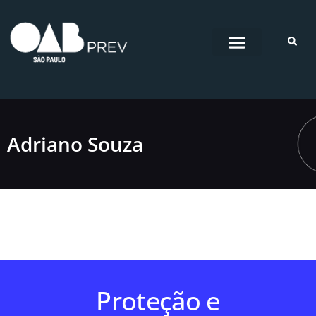
Pular
para
o
conteúdo
Adriano Souza
Proteção e