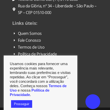
Rua da Glória, nº 34 – Liberdade – São Paulo –
SP – CEP 01510-000
Links úteis:
Quem Somos
Fale Conosco
Termos de Uso
Política de Privacidade
FAQ
Usamos cookies para fornecer uma
DPO
experiência mais relevante,
lembrando suas preferências e visitas
repetidas. Ao clicar em “Prosseguir”,
Siga-nos:
você concordará com a utilização
deles. Conheça nossos
Termos de
Uso
e nossa
Política de
Privacidade
.
Prosseguir