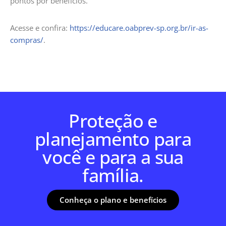
pontos por benefícios.
Acesse e confira:
https://educare.oabprev-sp.org.br/ir-as-
compras/
.
Proteção e
planejamento para
você e para a sua
família.
Conheça o plano e benefícios