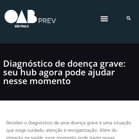
Pular
para
o
conteúdo
Diagnóstico de doença grave:
seu hub agora pode ajudar
nesse momento
Receber o diagnóstico de uma doença grave é uma situação
que exige cuidado, atenção e reorganização. Além do
impacto na saúde, esse momento pode trazer novas