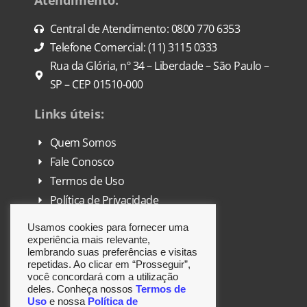
Central de Atendimento: 0800 770 6353
Telefone Comercial: (11) 3115 0333
Rua da Glória, nº 34 – Liberdade – São Paulo –
SP – CEP 01510-000
Links úteis:
Quem Somos
Fale Conosco
Termos de Uso
Política de Privacidade
FAQ
Usamos cookies para fornecer uma
DPO
experiência mais relevante,
lembrando suas preferências e visitas
repetidas. Ao clicar em “Prosseguir”,
Siga-nos:
você concordará com a utilização
deles. Conheça nossos
Termos de
Uso
e nossa
Política de